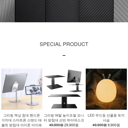
SPECIAL PRODUCT
그리핑 책상 침대 핸드폰
그리핑 메탈 높이조절 모니
LED 무드등 선물용 토끼
거치대 스마트폰 스탠드 태
터 받침대 선반 하이데스크
사슴
블릿 받침대 아이폰 아이패
49,900원
29,900원
49,900원
9,900원