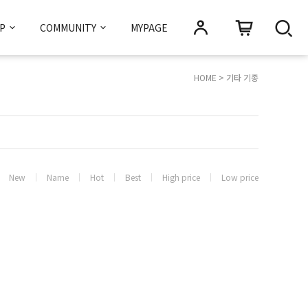
OP
COMMUNITY
MYPAGE
HOME
>
기타 기종
New
Name
Hot
Best
High price
Low price