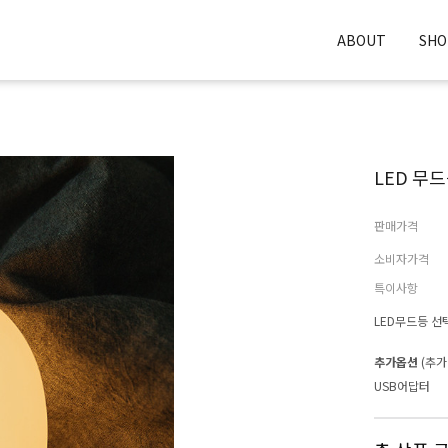
ABOUT
SH
LED 무
판매가격
소비자가격
특이사항
LED무드등 선
추가옵션
(추가
USB어답터