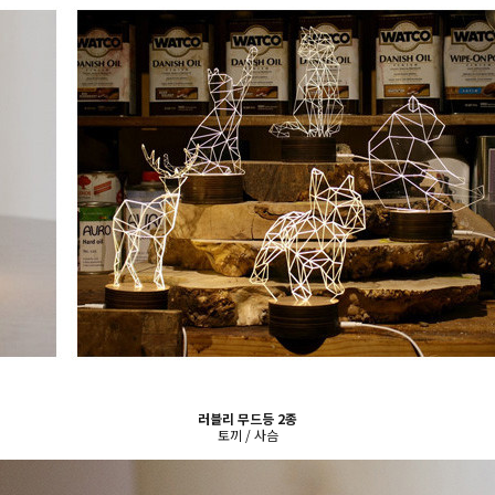
러블리 무드등 2종
토끼 / 사슴