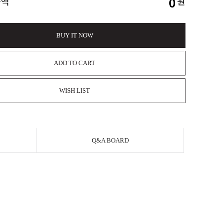
0
금액
원
BUY IT NOW
ADD TO CART
WISH LIST
Q&A BOARD